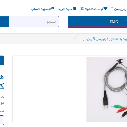
ربری من
لیست دلخواه (0)
سبد خرید
تسویه حساب
EMG
ا کانکتور فیلیپسی 5 پین باز
هو
کا
کد کال
موج
تعد