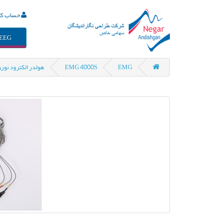
حساب کا
EEG
EMG
EMG 4000S
هولدر الکترود نوروپد ب