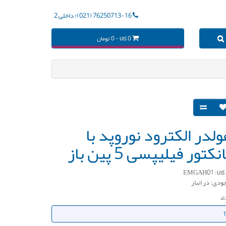
76250713-16 (021)؛ داخلی 2
0 کالا - 0 تومان
لدر الکترود نوروپد با
نکتور فیلیپسی 5 پین باز
ا: EMGAH01
ودی: در انبار
اد