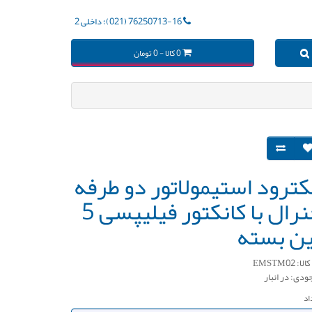
76250713-16 (021)؛ داخلی 2
0 کالا - 0 تومان
کترود استیمولاتور دو طرفه
جنرال با کانکتور فیلیپسی 5
ین بسته
ا: EMSTM02
ودی: در انبار
اد