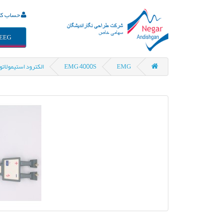
حساب کا
EEG
EMG
EMG 4000S
الکترود استیمولاتور د