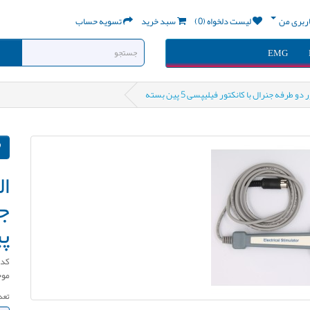
ربری من
لیست دلخواه (0)
سبد خرید
تسویه حساب
EMG
و طرفه جنرال با کانکتور فیلیپسی 5 پین بسته
ال
پ
کد کال
موج
تعد